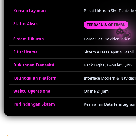
Konsep Layanan
Pusat Hiburan Slot Digital 
🔥
Status Akses
TERBARU & OPTIMAL
Sistem Hiburan
Game Slot Provider Terkini
Fitur Utama
Sistem Akses Cepat & Stabil
Dukungan Transaksi
Bank Digital, E-Wallet, QRIS
Keunggulan Platform
Interface Modern & Navigasi
💖
Waktu Operasional
Online 24 Jam
Perlindungan Sistem
Keamanan Data Terintegrasi