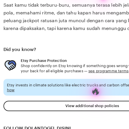
Saat kamu tidak terburu-buru, semuanya terasa lebih je
pola, memahami ritme, dan tahu kapan harus mengambil 
peluang jackpot ratusan juta muncul dengan cara yang 
🔥
karena dipaksakan, tapi karena kamu sudah menunggu d
🔥
Did you know?
Etsy Purchase Protection
Shop confidently on Etsy knowing if something goes wrong w
your back for all eligible purchases —
see programme terms
🔥
Etsy invests in climate solutions like electric trucks and carbon offs
how

View additional shop policies
FOLLOW DOLANTOGEL DISINI