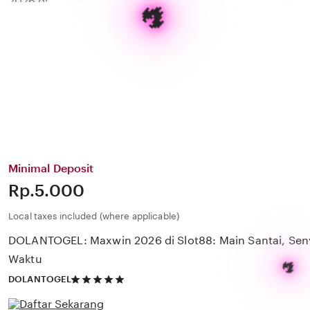
Minimal Deposit
Price:
Rp.5.000
Local taxes included (where applicable)
DOLANTOGEL: Maxwin 2026 di Slot88: Main Santai, Se
Waktu
5
DOLANTOGEL
out
of