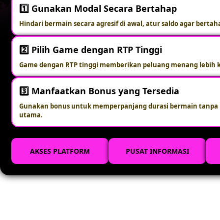
1️⃣ Gunakan Modal Secara Bertahap
Hindari bermain secara agresif di awal, atur saldo agar bertah
2️⃣ Pilih Game dengan RTP Tinggi
Game dengan RTP tinggi memberikan peluang menang lebih k
3️⃣ Manfaatkan Bonus yang Tersedia
Gunakan bonus untuk memperpanjang durasi bermain tanpa 
utama.
AKSES PLATFORM
PUSAT INFORMASI