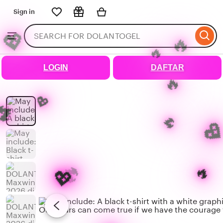
Sign in
Skip
to
Search
Browse
ontent
for
items
or
LOGIN
DAFTAR
shops